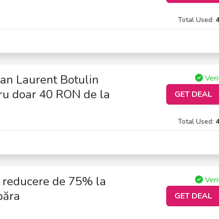
Total Used:
an Laurent Botulin
Veri
ru doar 40 RON de la
GET DEAL
Total Used:
o reducere de 75% la
Veri
păra
GET DEAL