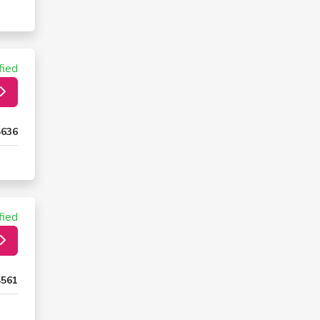
fied
5636
fied
4561