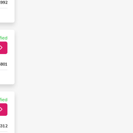
6992
fied
6801
fied
6312