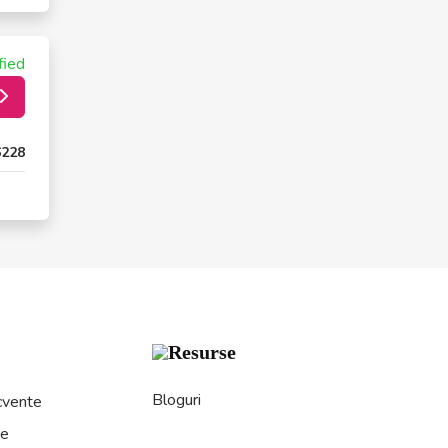
fied
6228
Resurse
Bloguri
ecvente
ne