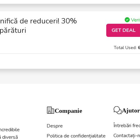
ifică de reduceri! 30%
Veri
părături
GET DEAL
Total Used:
Ajutor
Companie
Întrebări fr
Despre
ncredibile
Contactați-
Politica de confidențialitate
 diversă