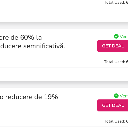
Total Used:
cere de 60% la
Veri
educere semnificativă!
GET DEAL
Total Used:
 o reducere de 19%
Veri
GET DEAL
Total Used: