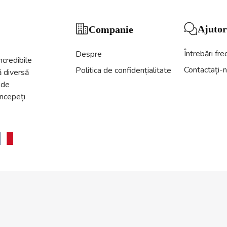
Ajutor
Companie
Întrebări fr
Despre
ncredibile
Contactați-
Politica de confidențialitate
 diversă
 de
Începeți