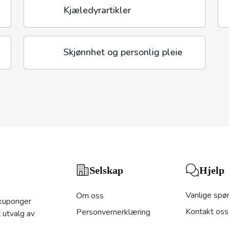
Kjæledyrartikler
Skjønnhet og personlig pleie
Hjelp
Selskap
Vanlige spø
Om oss
 kuponger
Kontakt oss
Personvernerklæring
 utvalg av