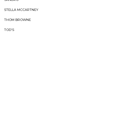
STELLA MCCARTNEY
THOM BROWNE
TOD'S
TOM FORD
VALENTINO GARAVANI
VEDI TUTTO
MYOOX
ABOUT US
Login
Chi siamo
I miei ordini
Come Operiamo