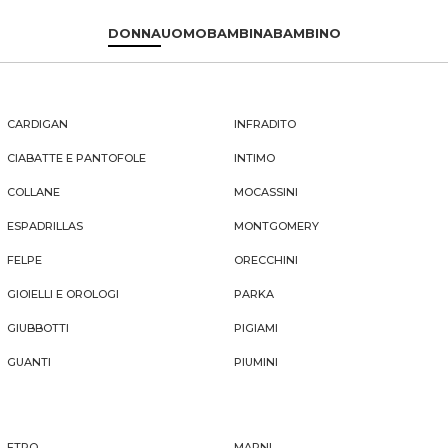
DONNA
UOMO
BAMBINA
BAMBINO
CARDIGAN
INFRADITO
CIABATTE E PANTOFOLE
INTIMO
COLLANE
MOCASSINI
ESPADRILLAS
MONTGOMERY
FELPE
ORECCHINI
GIOIELLI E OROLOGI
PARKA
GIUBBOTTI
PIGIAMI
GUANTI
PIUMINI
ETRO
MARNI