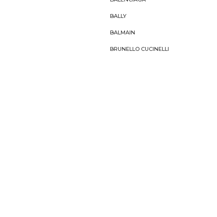
BALLY
BALMAIN
BRUNELLO CUCINELLI
BURBERRY
DIESEL
DOLCE&GABBANA
DSQUARED2
Footer Navigation
NEW TO YOOX
HELP
Shopping guide
Tempi e costi di spedizione
iPhone/iPad/Android
Pagamenti sicuri