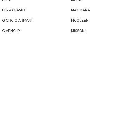
FERRAGAMO
MAX MARA
GIORGIO ARMANI
MCQUEEN
GIVENCHY
MISSONI
GUCCI
MONCLER
ISABEL MARANT
MOSCHINO
JIL SANDER
OFF-WHITE™
MAISON MARGIELA
RICK OWENS
YOOX NEWS
Iscriviti alla newsletter e scopri le ultime novità e
promozioni.